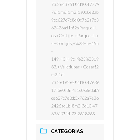
73.2643751!2d10.47779
76!1m6!1m2!1s0x8e8ab
9ce627c7e8d:0x762a7e3
62426ad1b!2sParque+L
os+Cortijos+Parque+Lo
s+Cortijos,+%23+a+19a
-
149,+Cl.+9c+%23%2319
83,+Valledupar,+Cesar!2
m2!1d-
73.2618265!2d10.47636
17!3e0!3m4!1s0x8e8ab9
ce627c7e8d:0x762a7e36
2426ad1b!8m2!3d10.47
63617!4d-73.2618265
CATEGORIAS