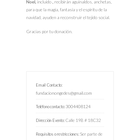
Noel,
incluido
,
recibirán aguinaldos, anchetas,
para que la magia, fantasía y el espíritu de la
navidad, ayuden a reconstruir el tejido social.
Gracias por tu donación.
Email Contacto:
fundacionongedes@gmail.com
3004408124
Teléfono contacto:
Calle 19B # 18C32
Dirección Evento:
Ser parte de
Requisitos o restricciones: