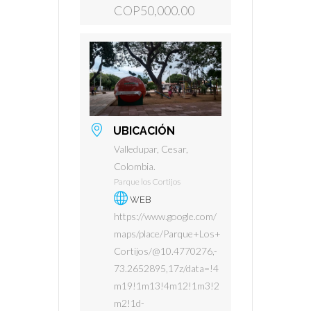
COP50,000.00
UBICACIÓN
Valledupar, Cesar,
Colombia.
Parque los Cortijos
WEB
https://www.google.com/
maps/place/Parque+Los+
Cortijos/@10.4770276,-
73.2652895,17z/data=!4
m19!1m13!4m12!1m3!2
m2!1d-