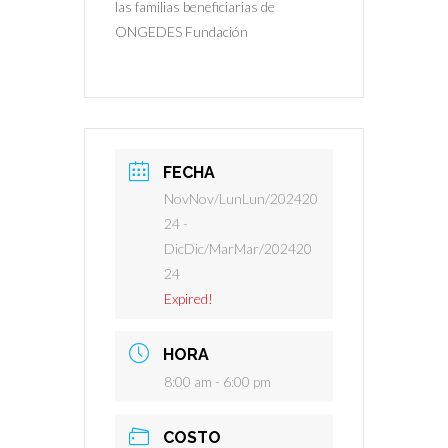
las familias beneficiarias de
ONGEDES Fundación
FECHA
NovNov/LunLun/202420
24
-
DicDic/MarMar/202420
24
Expired!
HORA
8:00 am - 6:00 pm
COSTO