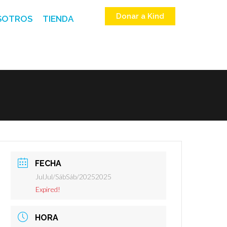
Donar a Kind
SOTROS
TIENDA
FECHA
JulJul/SábSáb/20252025
Expired!
HORA