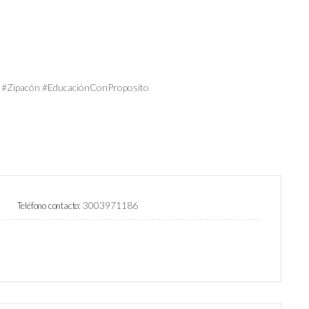
s #Zipacón #EducaciónConProposito
3003971186
Teléfono contacto: