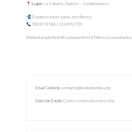
Lugar:
La Cabaña, Zipacón – Cundinamarca
Si quieres hacer parte, escríbenos:
3003971186 / 3124951739
#VoluntariadoKind #FundaciónKind #TalleresComunitario
contacto@kindcolombia.org
Email Contacto:
Centro comercial centro chia
Dirección Evento: