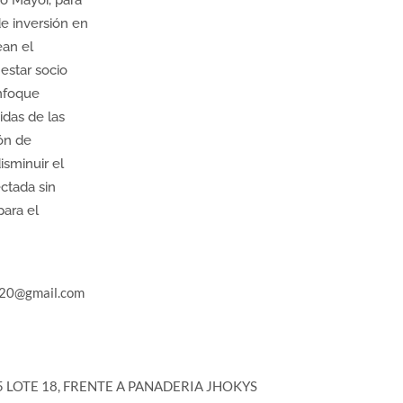
o Mayor, para
de inversión en
ean el
nestar socio
nfoque
idas de las
ón de
isminuir el
ctada sin
ara el
20@gmail.com
35 LOTE 18, FRENTE A PANADERIA JHOKYS