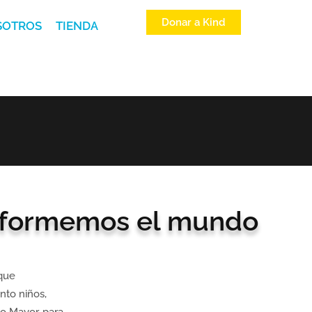
Donar a Kind
SOTROS
TIENDA
sformemos el mundo
que
nto niños,