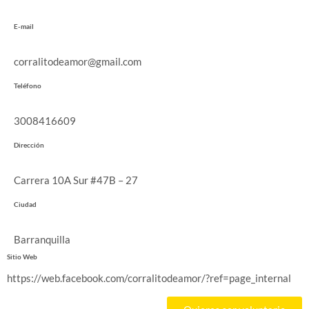
E-mail
corralitodeamor@gmail.com
Teléfono
3008416609
Dirección
Carrera 10A Sur #47B – 27
Ciudad
Barranquilla
Sitio Web
https://web.facebook.com/corralitodeamor/?ref=page_internal