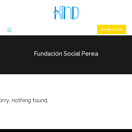
Donar a Kind
Fundación Social Perea
orry, nothing found.