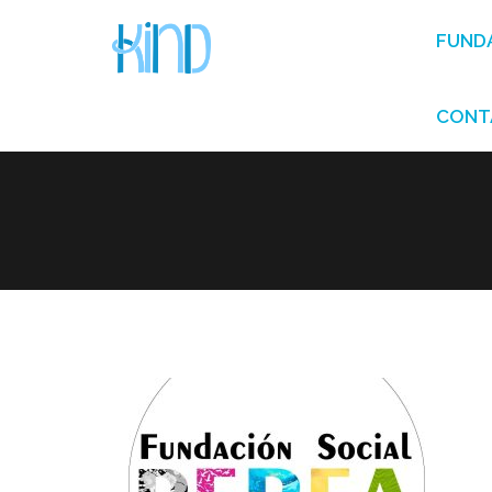
FUND
CONT